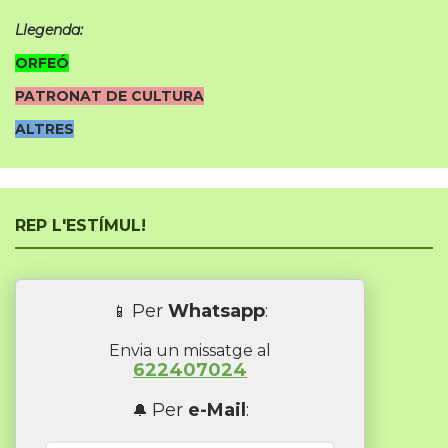
Llegenda:
ORFEÓ
PATRONAT DE CULTURA
ALTRES
REP L'ESTÍMUL!
Per
Whatsapp
:
📱
Envia un missatge al
622407024
Per
e-Mail
:
🔔