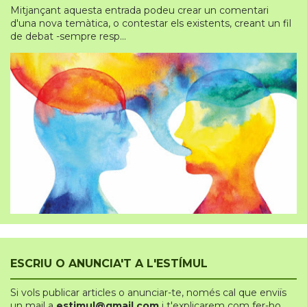
Mitjançant aquesta entrada podeu crear un comentari
d'una nova temàtica, o contestar els existents, creant un fil
de debat -sempre resp...
ESCRIU O ANUNCIA'T A L'ESTÍMUL
Si vols publicar articles o anunciar-te
,
només cal que enviïs
un mail a
estimul@gmail.com
i t'explicarem com fer-ho.