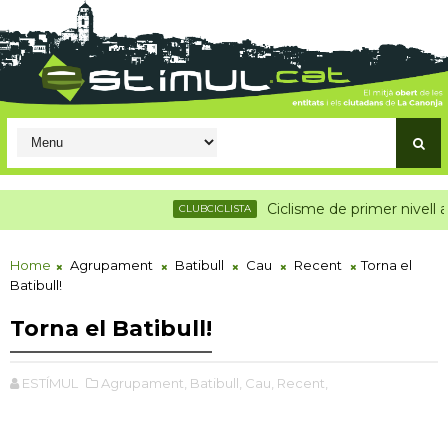
Ciclisme de primer nivell a la Can
CLUBCICLISTA
Home
Agrupament
Batibull
Cau
Recent
Torna el
Batibull!
Torna el Batibull!
ESTÍMUL
Agrupament,
Batibull,
Cau,
Recent,