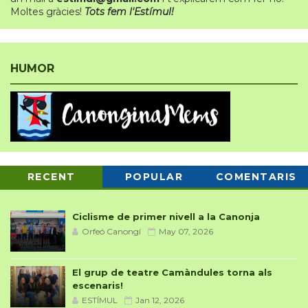
Moltes gràcies!
Tots fem l'Estímul!
HUMOR
RECENT
POPULAR
COMENTARIS
Ciclisme de primer nivell a la Canonja
Orfeó Canongí
May 07, 2026
El grup de teatre Camàndules torna als
escenaris!
ESTÍMUL
Jan 12, 2026