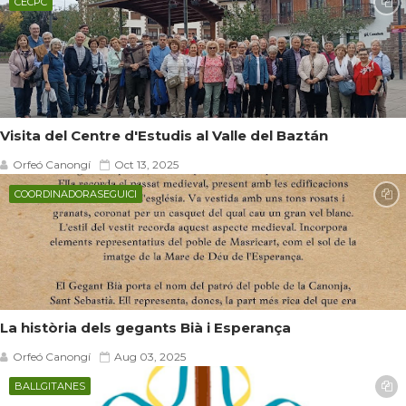
CECPC
Visita del Centre d'Estudis al Valle del Baztán
Orfeó Canongí
Oct 13, 2025
COORDINADORASEGUICI
La història dels gegants Bià i Esperança
Orfeó Canongí
Aug 03, 2025
BALLGITANES