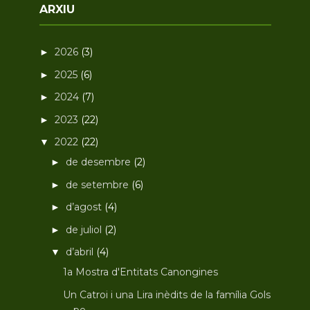
ARXIU
2026
(3)
►
2025
(6)
►
2024
(7)
►
2023
(22)
►
2022
(22)
▼
de desembre
(2)
►
de setembre
(6)
►
d’agost
(4)
►
de juliol
(2)
►
d’abril
(4)
▼
1a Mostra d'Entitats Canongines
Un Catroi i una Lira inèdits de la família Gols
pe...