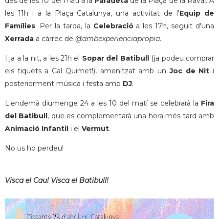
des de les 10 del matí a la
Paradeta
de la Plaça de la Raval. A
les 11h i a la Plaça Catalunya, una activitat de l'
Equip de
Famílies
. Per la tarda, la
Celebració
a les 17h, seguit d'una
Xerrada
a càrrec de
@ambexperienciapropia
.
I ja a la nit, a les 21h el
Sopar del Batibull
(ja podeu comprar
els tiquets a Cal Quimet!), amenitzat amb un
Joc de Nit
i
posteriorment música i festa amb
DJ
.
L'endemà diumenge 24 a les 10 del matí se celebrarà la
Fira
del Batibull
, que es complementarà una hora més tard amb
Animació Infantil
i el
Vermut
.
No us ho perdeu!
Visca el Cau! Visca el Batibull!