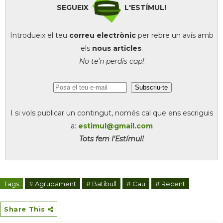
SEGUEIX
L'ESTÍMUL!
Introdueix el teu
correu electrònic
per rebre un avís amb
els
nous articles
.
No te'n perdis cap!
I si vols publicar un contingut, només cal que ens escriguis
a:
estimul@gmail.com
Tots fem l'Estímul!
Tags
# Agrupament
# Batibull
# Cau
# Recent
Share This