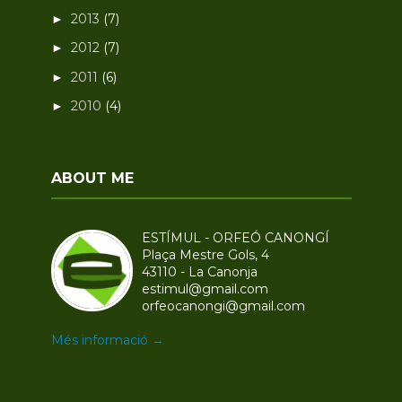
2013
(7)
►
2012
(7)
►
2011
(6)
►
2010
(4)
►
ABOUT ME
ESTÍMUL - ORFEÓ CANONGÍ
Plaça Mestre Gols, 4
43110 - La Canonja
estimul@gmail.com
orfeocanongi@gmail.com
Més informació →