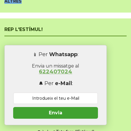
ALTRES
REP L'ESTÍMUL!
Per
Whatsapp
:
📱
Envia un missatge al
622407024
Per
e-Mail
:
🔔
Envia