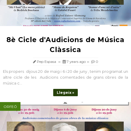
8è Cicle d'Audicions de Música
Clàssica
Pep Espasa
7 years ago
0
Els propers dijous 20 de maig i 6 i 20 de juny , tenim programat un
altre cicle de les Audicions comentades de grans obres de la
música c...
Llegeix »
ORFEÓ