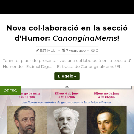
Nova col·laboració en la secció
d'Humor:
CanonginaMems
!
ESTÍMUL
7 years ago
0
Tenim el plaer de presentar-vos una col·laboració en la secció d'
Humor de l' Estímul Digital . Es tracta de CanonginaMems ! El ...
Llegeix »
ORFEÓ