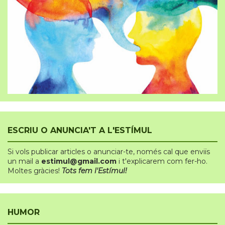
ESCRIU O ANUNCIA'T A L'ESTÍMUL
Si vols publicar articles o anunciar-te
,
només cal que enviïs
un mail a
estimul@gmail.com
i t'explicarem com fer-ho.
Moltes gràcies!
Tots fem l'Estímul!
HUMOR