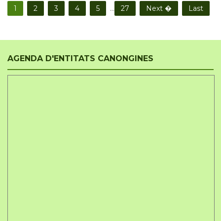
1
2
3
4
5
...
27
Next �
Last
AGENDA D'ENTITATS CANONGINES