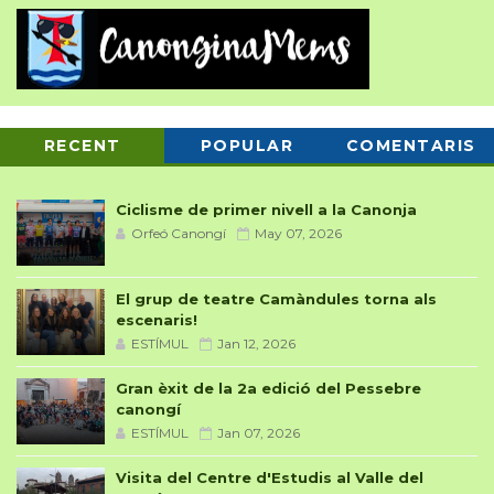
RECENT
POPULAR
COMENTARIS
Ciclisme de primer nivell a la Canonja
Orfeó Canongí
May 07, 2026
El grup de teatre Camàndules torna als
escenaris!
ESTÍMUL
Jan 12, 2026
Gran èxit de la 2a edició del Pessebre
canongí
ESTÍMUL
Jan 07, 2026
Visita del Centre d'Estudis al Valle del