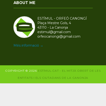
ABOUT ME
ESTÍMUL - ORFEÓ CANONGÍ
Plaça Mestre Gols, 4
43110 - La Canonja
estimul@gmail.com
orfeocanongi@gmail.com
Més informació →
COPYRIGHT ©
2026
ESTÍMUL.CAT - EL MITJÀ OBERT DE LES
ENTITATS I ELS CIUTADANS DE LA CANONJA