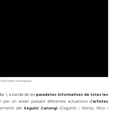
a d'Entitats Canongines
ia. I, a banda de les
paradetes informatives de totes les
 per on aniran passant diferentes actuacions d'
artistes
elements del
Seguici Canongí
(
Gegants i Nanos
,
Mico
i