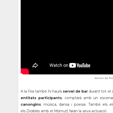
Anunci 2a Fir
A la Fira també hi haurà
servei de bar
durant tot el d
entitats participants
, comptarà amb un escenari
canongins
: música, dansa i poesia. També els 
els
Diables
amb el
Mamut
) faran la seva actuació.