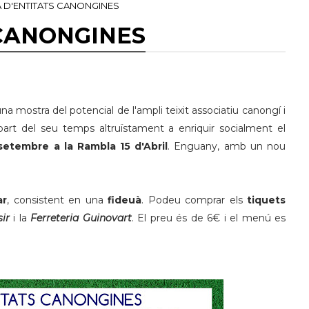
RA D'ENTITATS CANONGINES
 CANONGINES
una mostra del potencial de l'ampli teixit associatiu canongí i
art del seu temps altruïstament a enriquir socialment el
setembre a la Rambla 15 d'Abril
. Enguany, amb un nou
.
ar
, consistent en una
fideuà
. Podeu comprar els
tiquets
ir
i la
Ferreteria Guinovart
. El preu és de 6€ i el menú es