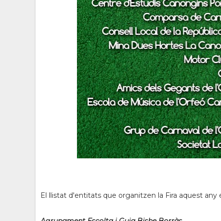
El llistat d'entitats que organitzen la Fira aquest any
Agrupament Escolta i Guia Bisbe Borràs