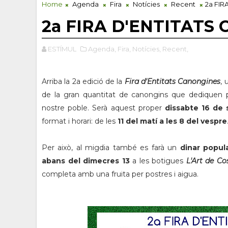
Home
Agenda
Fira
Notícies
Recent
2a FI
2a FIRA D'ENTITATS
ESTÍMUL
Agenda,
Fira,
Notícies,
Recent,
Arriba la 2a edició de la
Fira d'Entitats Canongines
, 
de la gran quantitat de canongins que dediquen p
nostre poble. Serà aquest proper
dissabte 16 de 
format i horari: de les
11 del matí a les 8 del vespre
Per això, al migdia també es farà un
dinar popul
abans del dimecres 13
a les botigues
L'Art de Cos
completa amb una fruita per postres i aigua.