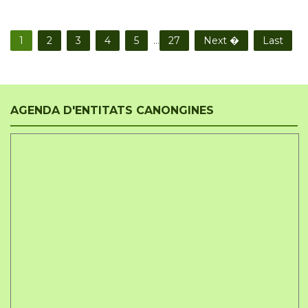
1
2
3
4
5
...
27
Next �
Last
AGENDA D'ENTITATS CANONGINES