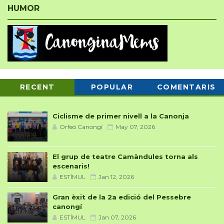
HUMOR
RECENT
POPULAR
COMENTARIS
Ciclisme de primer nivell a la Canonja
Orfeó Canongí
May 07, 2026
El grup de teatre Camàndules torna als
escenaris!
ESTÍMUL
Jan 12, 2026
Gran èxit de la 2a edició del Pessebre
canongí
ESTÍMUL
Jan 07, 2026