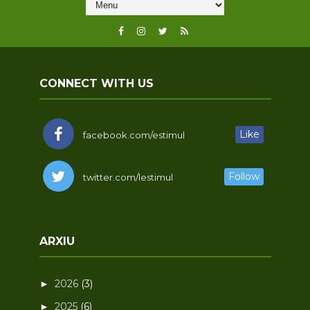
CONNECT WITH US
Like
facebook.com/estimul
Follow
twitter.com/lestimul
ARXIU
2026
(3)
►
2025
(6)
►