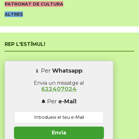
PATRONAT DE CULTURA
ALTRES
REP L'ESTÍMUL!
Per
Whatsapp
:
📱
Envia un missatge al
622407024
Per
e-Mail
:
🔔
Envia