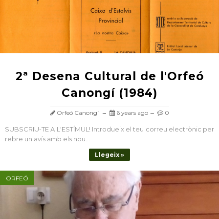
2ª Desena Cultural de l'Orfeó
Canongí (1984)
Orfeó Canongí
6 years ago
0
SUBSCRIU-TE A L'ESTÍMUL! Introdueix el teu correu electrònic per
rebre un avís amb els nou...
Llegeix »
ORFEÓ