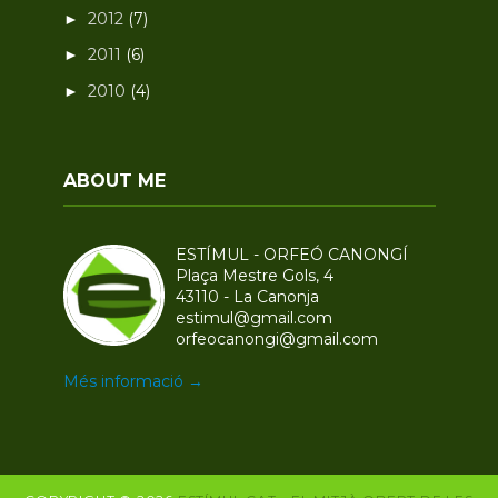
2012
(7)
►
2011
(6)
►
2010
(4)
►
ABOUT ME
ESTÍMUL - ORFEÓ CANONGÍ
Plaça Mestre Gols, 4
43110 - La Canonja
estimul@gmail.com
orfeocanongi@gmail.com
Més informació →