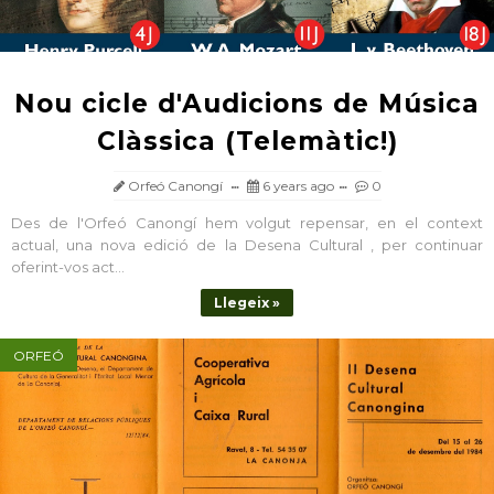
Nou cicle d'Audicions de Música
Clàssica (Telemàtic!)
Orfeó Canongí
6 years ago
0
Des de l'Orfeó Canongí hem volgut repensar, en el context
actual, una nova edició de la Desena Cultural , per continuar
oferint-vos act...
Llegeix »
ORFEÓ