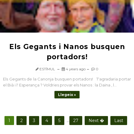
Els Gegants i Nanos busquen
portadors!
ESTÍMUL
4 years ago
0
Els Gegants de la Canonja busquen portadors! T'agradaria portar
el Bià i l' Esperança ? Voldries provar els Nanos : la Daina , l...
Llegeix »
1
2
3
4
5
...
27
Next �
Last