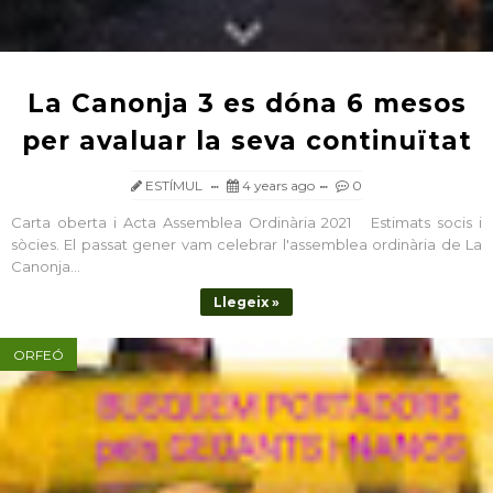
La Canonja 3 es dóna 6 mesos
per avaluar la seva continuïtat
ESTÍMUL
4 years ago
0
Carta oberta i Acta Assemblea Ordinària 2021 Estimats socis i
sòcies. El passat gener vam celebrar l'assemblea ordinària de La
Canonja...
Llegeix »
ORFEÓ