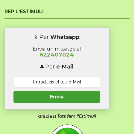
REP L'ESTÍMUL!
Per
Whatsapp
:
📱
Envia un missatge al
622407024
Per
e-Mail
:
🔔
Envia
Gràcies!
Tots fem l'Estímul!