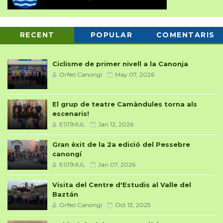
RECENT
POPULAR
COMENTARIS
Ciclisme de primer nivell a la Canonja
Orfeó Canongí
May 07, 2026
El grup de teatre Camàndules torna als
escenaris!
ESTÍMUL
Jan 12, 2026
Gran èxit de la 2a edició del Pessebre
canongí
ESTÍMUL
Jan 07, 2026
Visita del Centre d'Estudis al Valle del
Baztán
Orfeó Canongí
Oct 13, 2025