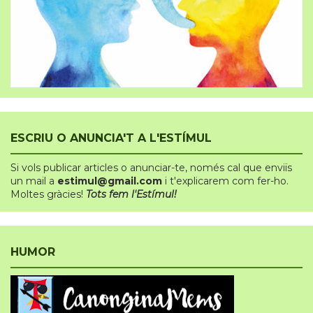
ESCRIU O ANUNCIA'T A L'ESTÍMUL
Si vols publicar articles o anunciar-te
,
només cal que enviïs
un mail a
estimul@gmail.com
i t'explicarem com fer-ho.
Moltes gràcies!
Tots fem l'Estímul!
HUMOR