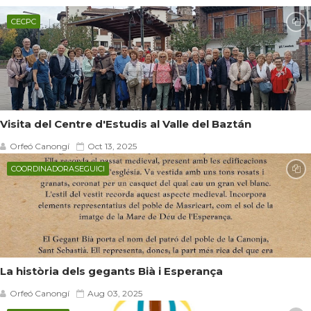
CECPC
Visita del Centre d'Estudis al Valle del Baztán
Orfeó Canongí
Oct 13, 2025
COORDINADORASEGUICI
La història dels gegants Bià i Esperança
Orfeó Canongí
Aug 03, 2025