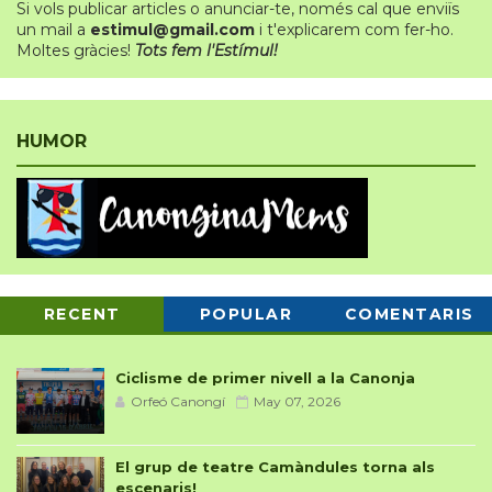
Si vols publicar articles o anunciar-te
,
només cal que enviïs
un mail a
estimul@gmail.com
i t'explicarem com fer-ho.
Moltes gràcies!
Tots fem l'Estímul!
HUMOR
RECENT
POPULAR
COMENTARIS
Ciclisme de primer nivell a la Canonja
Orfeó Canongí
May 07, 2026
El grup de teatre Camàndules torna als
escenaris!