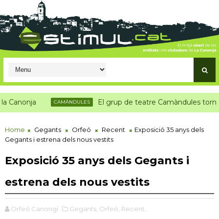
onja
El grup de teatre Camàndules torna als esc
CAMÀNDULES
Home
Gegants
Orfeó
Recent
Exposició 35 anys dels
Gegants i estrena dels nous vestits
Exposició 35 anys dels Gegants i
estrena dels nous vestits
Orfeó Canongí
Gegants,
Orfeó,
Recent,