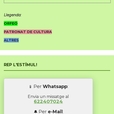
Llegenda:
ORFEÓ
PATRONAT DE CULTURA
ALTRES
REP L'ESTÍMUL!
Per
Whatsapp
:
📱
Envia un missatge al
622407024
Per
e-Mail
:
🔔