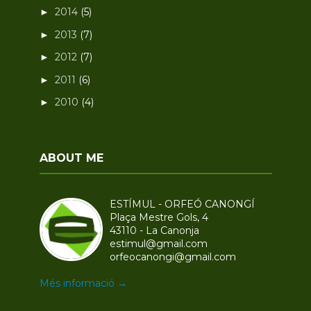
2014
(5)
►
2013
(7)
►
2012
(7)
►
2011
(6)
►
2010
(4)
►
ABOUT ME
ESTÍMUL - ORFEÓ CANONGÍ
Plaça Mestre Gols, 4
43110 - La Canonja
estimul@gmail.com
orfeocanongi@gmail.com
Més informació →