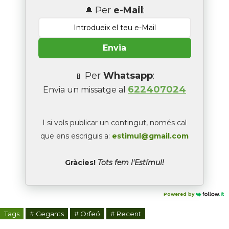
Per
e-Mail
:
🔔
Envia
Per
Whatsapp
:
📱
622407024
Envia un missatge al
I si vols publicar un contingut, només cal
que ens escriguis a:
estimul@gmail.com
Gràcies!
Tots fem l'Estímul!
Powered by
Tags
# Gegants
# Orfeó
# Recent