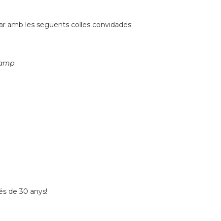
ar amb les següents colles convidades:
 Camp
és de 30 anys!