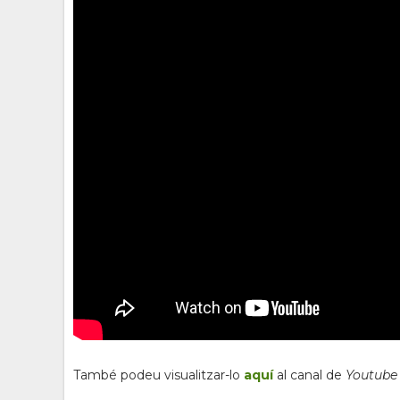
També podeu visualitzar-lo
aquí
al canal de
Youtub