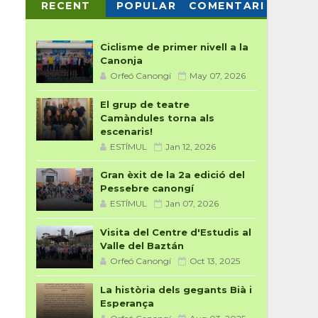
RECENT
POPULAR
COMENTARI
S
Ciclisme de primer nivell a la
Canonja
Orfeó Canongí
May 07, 2026
El grup de teatre
Camàndules torna als
escenaris!
ESTÍMUL
Jan 12, 2026
Gran èxit de la 2a edició del
Pessebre canongí
ESTÍMUL
Jan 07, 2026
Visita del Centre d'Estudis al
Valle del Baztán
Orfeó Canongí
Oct 13, 2025
La història dels gegants Bià i
Esperança