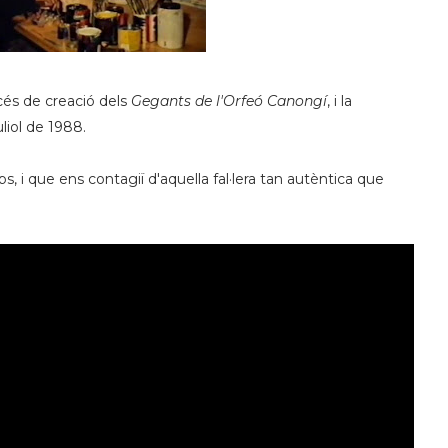
cés de creació dels
Gegants de l'Orfeó Canongí
, i la
uliol de 1988.
, i que ens contagiï d'aquella fal·lera tan autèntica que