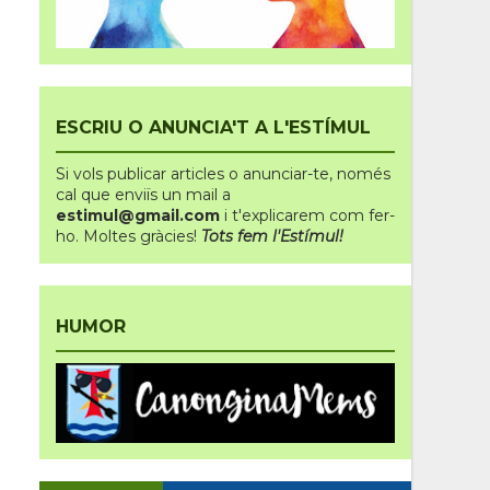
ESCRIU O ANUNCIA'T A L'ESTÍMUL
Si vols publicar articles o anunciar-te
,
només
cal que enviïs un mail a
estimul@gmail.com
i t'explicarem com fer-
ho.
Moltes gràcies!
Tots fem l'Estímul!
HUMOR