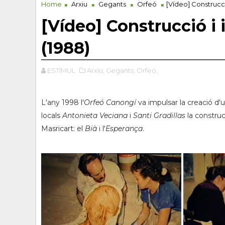
Home
Arxiu
Gegants
Orfeó
[Vídeo] Construcci
[Vídeo] Construcció i
(1988)
ESTÍMUL
Arxiu,
Gegants,
Orfeó,
L'any 1998 l'
Orfeó Canongí
va impulsar la creació d'u
locals
Antonieta Veciana
i
Santi Gradillas
la construc
Masricart: el
Bià
i l'
Esperança
.