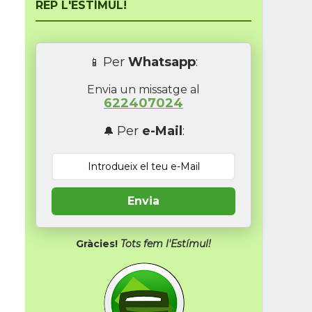
REP L'ESTÍMUL!
Per
Whatsapp
:
📱
Envia un missatge al
622407024
Per
e-Mail
:
🔔
Envia
Gràcies!
Tots fem l'Estímul!