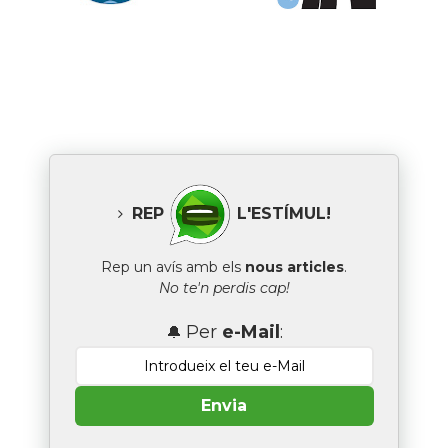
REP
L'ESTÍMUL!
Rep un avís amb els
nous articles
.
No te'n perdis cap!
Per
e-Mail
:
🔔
Envia