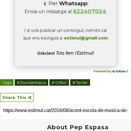
Per
Whatsapp
:
📱
622407024
Envia un missatge al
I si vols publicar un contingut, només cal
que ens escriguis a:
estimul@gmail.com
Gràcies!
Tots fem l'Estímul!
Powered by
Tags
# EscolaMúsica
# Orfeó
# Tecler
Share This
About Pep Espasa