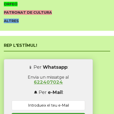
ORFEÓ
PATRONAT DE CULTURA
ALTRES
REP L'ESTÍMUL!
Per
Whatsapp
:
📱
Envia un missatge al
622407024
Per
e-Mail
:
🔔