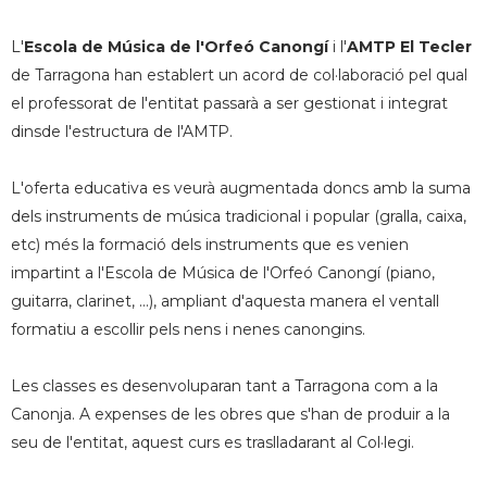
L'
Escola de Música de l'Orfeó Canongí
i l'
AMTP El Tecler
de Tarragona han establert un acord de col·laboració pel qual
el professorat de l'entitat passarà a ser gestionat i integrat
dinsde l'estructura de l'AMTP.
L'oferta educativa es veurà augmentada doncs amb la suma
dels instruments de música tradicional i popular (gralla, caixa,
etc) més la formació dels instruments que es venien
impartint a l'Escola de Música de l'Orfeó Canongí (piano,
guitarra, clarinet, ...), ampliant d'aquesta manera el ventall
formatiu a escollir pels nens i nenes canongins.
Les classes es desenvoluparan tant a Tarragona com a la
Canonja. A expenses de les obres que s'han de produir a la
seu de l'entitat, aquest curs es traslladarant al Col·legi.