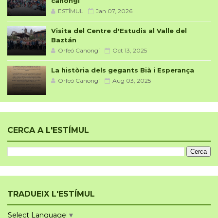
canongí
ESTÍMUL
Jan 07, 2026
Visita del Centre d'Estudis al Valle del
Baztán
Orfeó Canongí
Oct 13, 2025
La història dels gegants Bià i Esperança
Orfeó Canongí
Aug 03, 2025
CERCA A L'ESTÍMUL
TRADUEIX L'ESTÍMUL
Select Language
▼