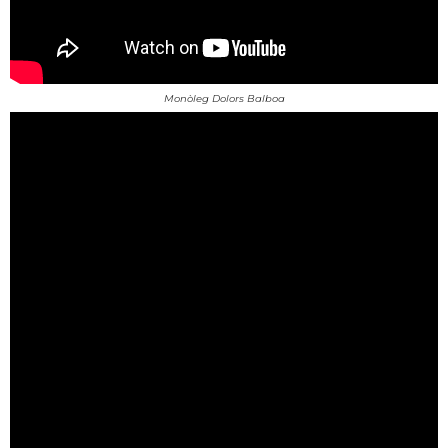
Monòleg Dolors Balboa