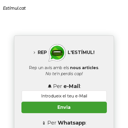
Estímul.cat
REP
L'ESTÍMUL!
Rep un avís amb els
nous articles
.
No te'n perdis cap!
Per
e-Mail
:
🔔
Envia
Per
Whatsapp
:
📱