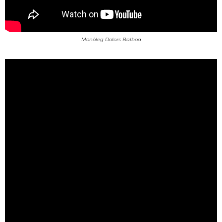
Monòleg Dolors Balboa