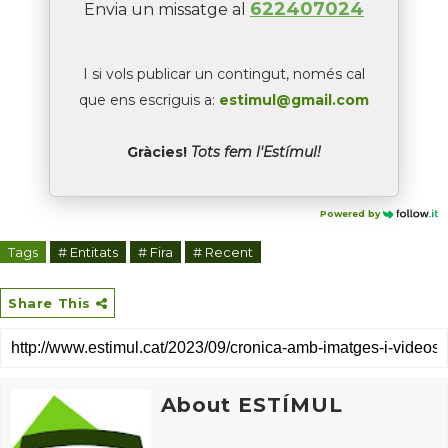
622407024
Envia un missatge al
I si vols publicar un contingut, només cal
que ens escriguis a:
estimul@gmail.com
Gràcies!
Tots fem l'Estímul!
Powered by
Tags
# Entitats
# Fira
# Recent
Share This
About ESTÍMUL