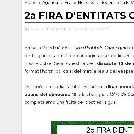
Home
Agenda
Fira
Notícies
Recent
2a FI
2a FIRA D'ENTITATS
ESTÍMUL
Agenda,
Fira,
Notícies,
Recent,
Arriba la 2a edició de la
Fira d'Entitats Canongines
, 
de la gran quantitat de canongins que dediquen p
nostre poble. Serà aquest proper
dissabte 16 de 
format i horari: de les
11 del matí a les 8 del vespre
Per això, al migdia també es farà un
dinar popul
abans del dimecres 13
a les botigues
L'Art de Cos
completa amb una fruita per postres i aigua.