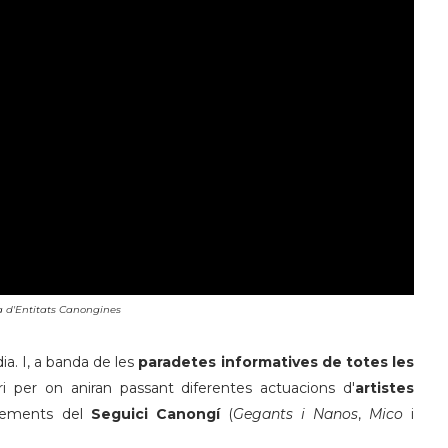
a d'Entitats Canongines
ia. I, a banda de les
paradetes informatives de totes les
 per on aniran passant diferentes actuacions d'
artistes
elements del
Seguici Canongí
(
Gegants i Nanos
,
Mico
i