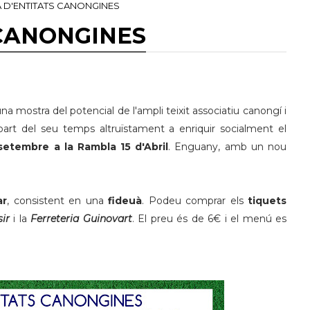
RA D'ENTITATS CANONGINES
 CANONGINES
una mostra del potencial de l'ampli teixit associatiu canongí i
art del seu temps altruïstament a enriquir socialment el
setembre a la Rambla 15 d'Abril
. Enguany, amb un nou
.
ar
, consistent en una
fideuà
. Podeu comprar els
tiquets
ir
i la
Ferreteria Guinovart
. El preu és de 6€ i el menú es