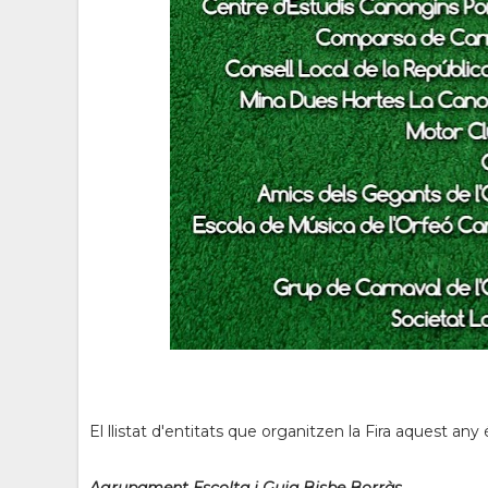
El llistat d'entitats que organitzen la Fira aquest any
Agrupament Escolta i Guia Bisbe Borràs