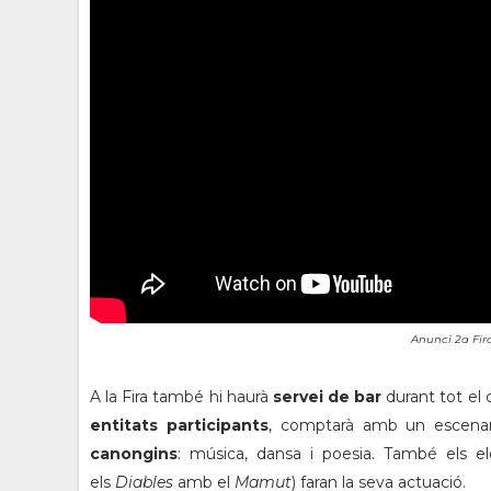
Anunci 2a Fir
A la Fira també hi haurà
servei de bar
durant tot el d
entitats participants
, comptarà amb un escenari
canongins
: música, dansa i poesia. També els 
els
Diables
amb el
Mamut
) faran la seva actuació.