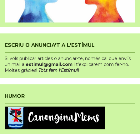
ESCRIU O ANUNCIA'T A L'ESTÍMUL
Si vols publicar articles o anunciar-te
,
només cal que enviïs
un mail a
estimul@gmail.com
i t'explicarem com fer-ho.
Moltes gràcies!
Tots fem l'Estímul!
HUMOR