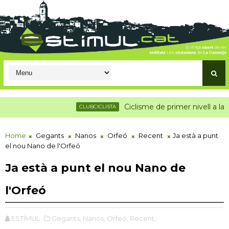
Ciclisme de primer nivell a la Canonja
CLUBCICLISTA
C
Home
Gegants
Nanos
Orfeó
Recent
Ja està a punt
el nou Nano de l'Orfeó
Ja està a punt el nou Nano de
l'Orfeó
ESTÍMUL
Gegants,
Nanos,
Orfeó,
Recent,