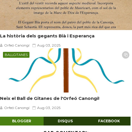
La història dels gegants Bià i Esperança
Orfeó Canongí
Aug 03, 2025
BALLGITANES
Neix el Ball de Gitanes de l'Orfeó Canongí!
Orfeó Canongí
Aug 03, 2025
BLOGGER
DISQUS
FACEBOOK