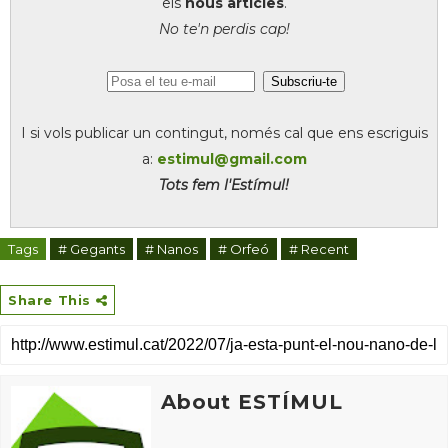
els
nous articles
.
No te'n perdis cap!
I si vols publicar un contingut, només cal que ens escriguis
a:
estimul@gmail.com
Tots fem l'Estímul!
Tags
# Gegants
# Nanos
# Orfeó
# Recent
Share This
About ESTÍMUL