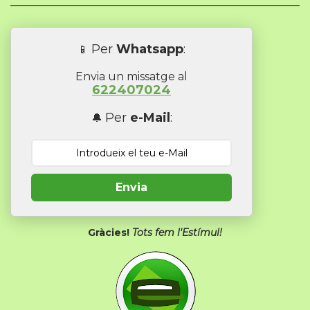
Per
Whatsapp
:
📱
Envia un missatge al
622407024
Per
e-Mail
:
🔔
Envia
Gràcies!
Tots fem l'Estímul!