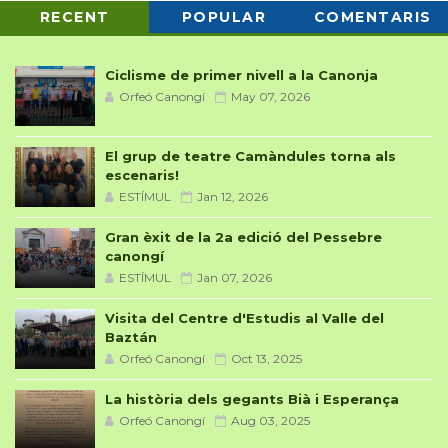
RECENT
POPULAR
COMENTARIS
Ciclisme de primer nivell a la Canonja
Orfeó Canongí
May 07, 2026
El grup de teatre Camàndules torna als
escenaris!
ESTÍMUL
Jan 12, 2026
Gran èxit de la 2a edició del Pessebre
canongí
ESTÍMUL
Jan 07, 2026
Visita del Centre d'Estudis al Valle del
Baztán
Orfeó Canongí
Oct 13, 2025
La història dels gegants Bià i Esperança
Orfeó Canongí
Aug 03, 2025