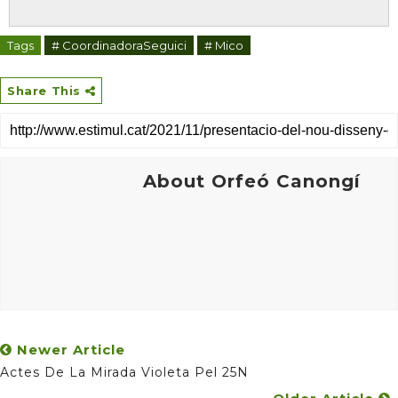
Tags
# CoordinadoraSeguici
# Mico
Share This
About Orfeó Canongí
Newer Article
Actes De La Mirada Violeta Pel 25N