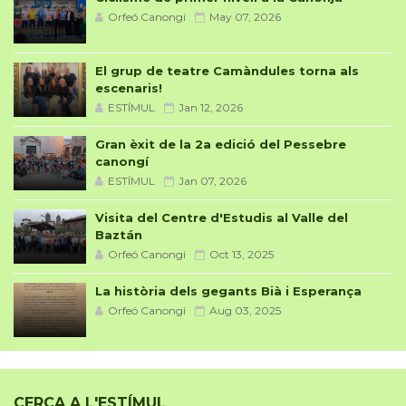
Orfeó Canongí
May 07, 2026
El grup de teatre Camàndules torna als
escenaris!
ESTÍMUL
Jan 12, 2026
Gran èxit de la 2a edició del Pessebre
canongí
ESTÍMUL
Jan 07, 2026
Visita del Centre d'Estudis al Valle del
Baztán
Orfeó Canongí
Oct 13, 2025
La història dels gegants Bià i Esperança
Orfeó Canongí
Aug 03, 2025
CERCA A L'ESTÍMUL