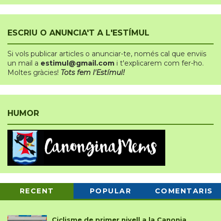
ESCRIU O ANUNCIA'T A L'ESTÍMUL
Si vols publicar articles o anunciar-te
,
només cal que enviïs
un mail a
estimul@gmail.com
i t'explicarem com fer-ho.
Moltes gràcies!
Tots fem l'Estímul!
HUMOR
RECENT
POPULAR
COMENTARIS
Ciclisme de primer nivell a la Canonja