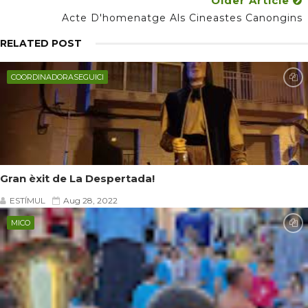
Older Article
Acte D'homenatge Als Cineastes Canongins
RELATED POST
COORDINADORASEGUICI
Gran èxit de La Despertada!
ESTÍMUL
Aug 28, 2022
MICO