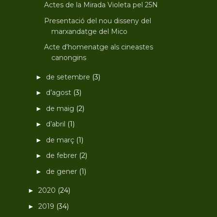
Actes de la Mirada Violeta pel 25N
Presentació del nou disseny del
marxandatge del Mico
Acte d'homenatge als cineastes
canongins
de setembre
(3)
►
d’agost
(3)
►
de maig
(2)
►
d’abril
(1)
►
de març
(1)
►
de febrer
(2)
►
de gener
(1)
►
2020
(24)
►
2019
(34)
►