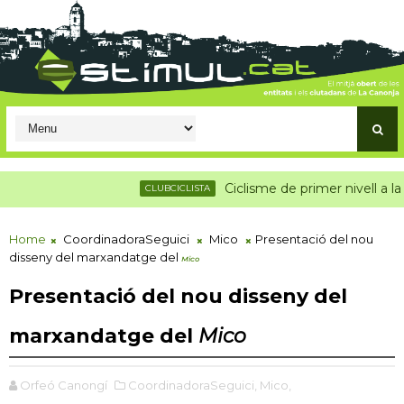
Ciclisme de primer nivell a la Canonja
CLUBCICLISTA
Home
CoordinadoraSeguici
Mico
Presentació del nou
disseny del marxandatge del
Mico
Presentació del nou disseny del
marxandatge del
Mico
Orfeó Canongí
CoordinadoraSeguici,
Mico,