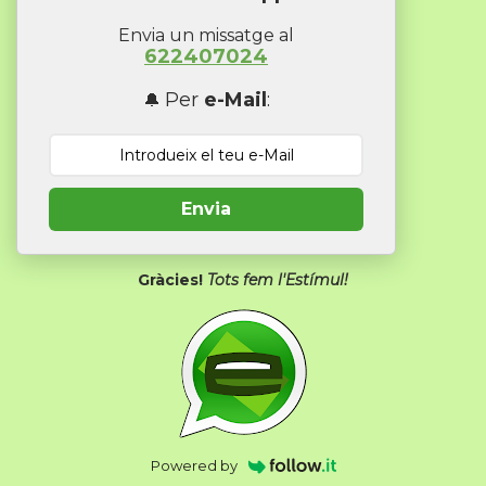
Envia un missatge al
622407024
Per
e-Mail
:
🔔
Envia
Gràcies!
Tots fem l'Estímul!
Powered by