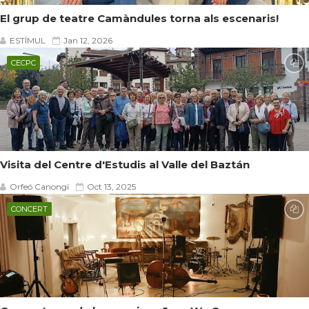
El grup de teatre Camàndules torna als escenaris!
ESTÍMUL
Jan 12, 2026
CECPC
Visita del Centre d'Estudis al Valle del Baztán
Orfeó Canongí
Oct 13, 2025
CONCERT