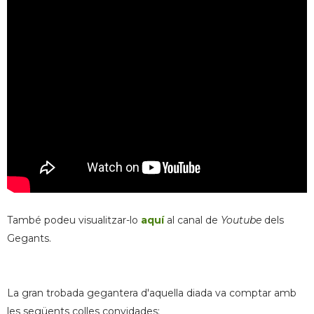
També podeu visualitzar-lo
aquí
al canal de
Youtube
dels
Gegants.
La gran trobada gegantera d'aquella diada va comptar amb
les següents colles convidades: