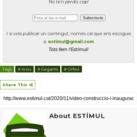
No te'n perdis cap!
I si vols publicar un contingut, només cal que ens escriguis
a:
estimul@gmail.com
Tots fem l'Estímul!
Tags
# Arxiu
# Gegants
# Orfeó
Share This
About ESTÍMUL