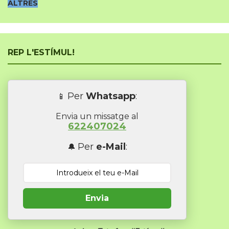
ALTRES
REP L'ESTÍMUL!
Per
Whatsapp
:
📱
Envia un missatge al
622407024
Per
e-Mail
:
🔔
Envia