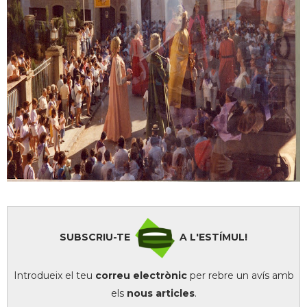
SUBSCRIU-TE
A L'ESTÍMUL!
Introdueix el teu
correu electrònic
per rebre un avís amb
els
nous articles
.