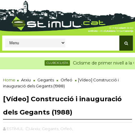
Ciclisme de primer nivell a la Canonja
CLUBCICLISTA
CAM
Home
Arxiu
Gegants
Orfeó
[Vídeo] Construcció i
inauguració dels Gegants (1988)
[Vídeo] Construcció i inauguració
dels Gegants (1988)
ESTÍMUL
Arxiu,
Gegants,
Orfeó,