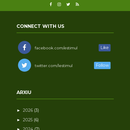
CONNECT WITH US
Like
facebook.com/estimul
Follow
twitter.com/lestimul
ARXIU
2026
(3)
►
2025
(6)
►
2024
(7)
►