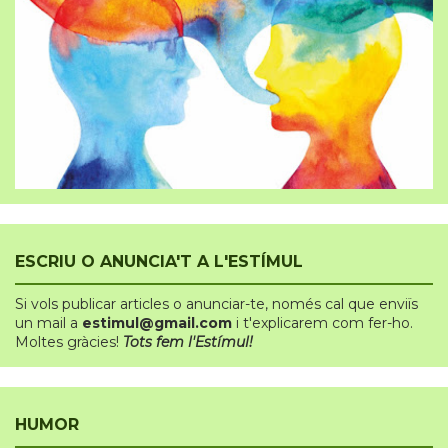
ESCRIU O ANUNCIA'T A L'ESTÍMUL
Si vols publicar articles o anunciar-te
,
només cal que enviïs
un mail a
estimul@gmail.com
i t'explicarem com fer-ho.
Moltes gràcies!
Tots fem l'Estímul!
HUMOR