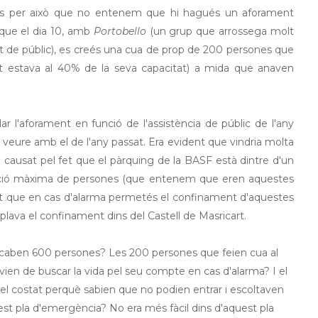
 És per això que no entenem que hi hagués un aforament
 que el dia 10, amb
Portobello
(un grup que arrossega molt
de públic), es creés una cua de prop de 200 persones que
t estava al 40% de la seva capacitat) a mida que anaven
r l'aforament en funció de l'assistència de públic de l'any
s a veure amb el de l'any passat. Era evident que vindria molta
 causat pel fet que el pàrquing de la BASF està dintre d'un
ió màxima de persones (que entenem que eren aquestes
at que en cas d'alarma permetés el confinament d'aquestes
lava el confinament dins del Castell de Masricart.
hi caben 600 persones? Les 200 persones que feien cua al
ien de buscar la vida pel seu compte en cas d'alarma? I el
 costat perquè sabien que no podien entrar i escoltaven
est pla d'emergència? No era més fàcil dins d'aquest pla