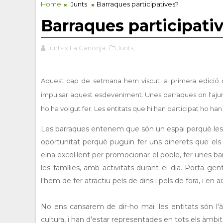
Home
Junts
Barraques participatives?
Barraques participati
Junts x La Canonja
Junts,
Aquest cap de setmana hem viscut la primera edició d
impulsar aquest esdeveniment. Unes barraques
on l'aju
ho ha volgut fer. Les entitats que hi han participat ho 
Les barraques entenem que són un espai perquè les e
oportunitat perquè puguin fer uns dinerets que els a
eina excel·lent per promocionar el poble, fer unes bar
les famílies, amb activitats durant el dia. Porta ge
l'hem de fer atractiu pels de dins i pels de fora, i en a
No ens cansarem de dir-ho mai: les entitats són l'à
cultura, i han d'estar representades en tots els àmbits