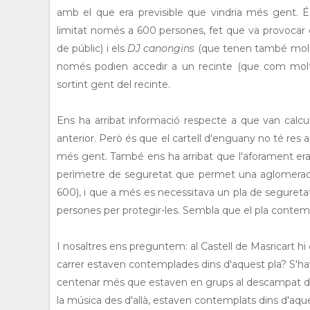
amb el que era previsible que vindria més gent.
limitat només a 600 persones, fet que va provocar
de públic) i els
DJ canongins
(que tenen també molt 
només podien accedir a un recinte (que com mol
sortint gent del recinte.
Ens ha arribat informació respecte a que van calcula
anterior. Però és que el cartell d'enguany no té re
més gent.
També ens ha arribat que l'aforament era
perìmetre de seguretat que permet una aglomerac
600), i que a més es necessitava un pla de seguret
persones per protegir-les. Sembla que el pla contemp
I nosaltres ens preguntem: al Castell de Masricart 
carrer estaven contemplades dins d'aquest pla? S'hav
centenar més que estaven en grups al descampat del
la música des d'allà, estaven contemplats dins d'aqu