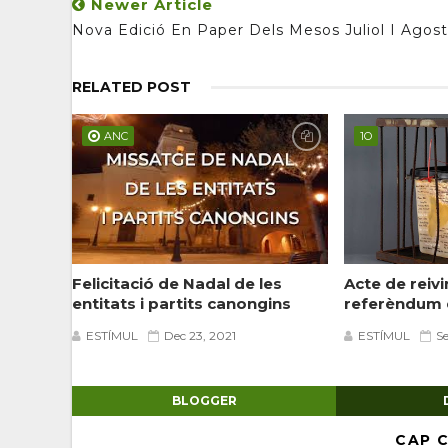
Newer Article
Nova Edició En Paper Dels Mesos Juliol I Agost
RELATED POST
ANC
1O
Felicitació de Nadal de les
Acte de reivi
entitats i partits canongins
referèndum d
ESTÍMUL
Dec 23, 2021
ESTÍMUL
Se
BLOGGER
CAP 