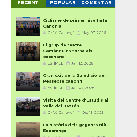
RECENT
POPULAR
COMENTARI
S
Ciclisme de primer nivell a la
Canonja
Orfeó Canongí
May 07, 2026
El grup de teatre
Camàndules torna als
escenaris!
ESTÍMUL
Jan 12, 2026
Gran èxit de la 2a edició del
Pessebre canongí
ESTÍMUL
Jan 07, 2026
Visita del Centre d'Estudis al
Valle del Baztán
Orfeó Canongí
Oct 13, 2025
La història dels gegants Bià i
Esperança