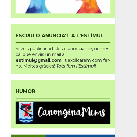
ESCRIU O ANUNCIA'T A L'ESTÍMUL
Si vols publicar articles o anunciar-te
,
només
cal que enviïs un mail a
estimul@gmail.com
i t'explicarem com fer-
ho.
Moltes gràcies!
Tots fem l'Estímul!
HUMOR