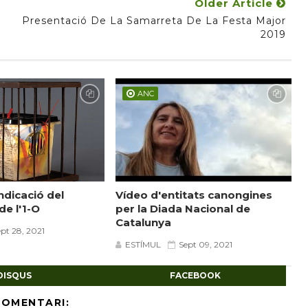
Older Article
Presentació De La Samarreta De La Festa Major
2019
ANC
ndicació del
Vídeo d'entitats canongines
e l'1-O
per la Diada Nacional de
Catalunya
pt 28, 2021
ESTÍMUL
Sept 09, 2021
DISQUS
FACEBOOK
COMENTARI: