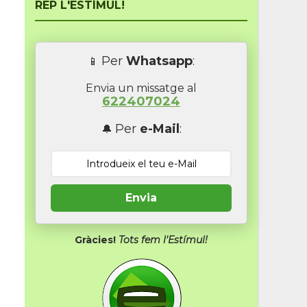
REP L'ESTÍMUL!
Per
Whatsapp
:
📱
Envia un missatge al
622407024
Per
e-Mail
:
🔔
Envia
Gràcies!
Tots fem l'Estímul!