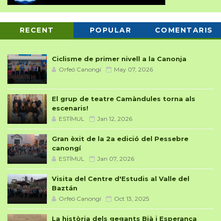
RECENT
POPULAR
COMENTARIS
Ciclisme de primer nivell a la Canonja
Orfeó Canongí
May 07, 2026
El grup de teatre Camàndules torna als
escenaris!
ESTÍMUL
Jan 12, 2026
Gran èxit de la 2a edició del Pessebre
canongí
ESTÍMUL
Jan 07, 2026
Visita del Centre d'Estudis al Valle del
Baztán
Orfeó Canongí
Oct 13, 2025
La història dels gegants Bià i Esperança