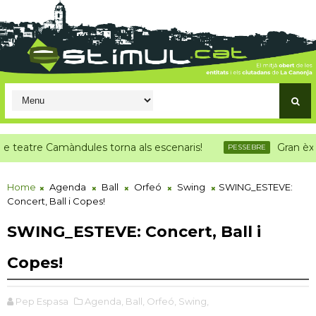
atre Camàndules torna als escenaris!
Gran èxit de
PESSEBRE
Home
Agenda
Ball
Orfeó
Swing
SWING_ESTEVE:
Concert, Ball i Copes!
SWING_ESTEVE: Concert, Ball i
Copes!
Pep Espasa
Agenda,
Ball,
Orfeó,
Swing,