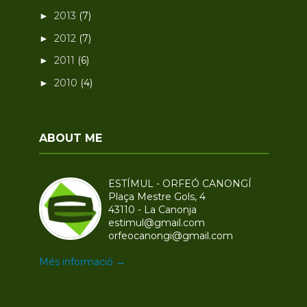
2013
(7)
►
2012
(7)
►
2011
(6)
►
2010
(4)
►
ABOUT ME
ESTÍMUL - ORFEÓ CANONGÍ
Plaça Mestre Gols, 4
43110 - La Canonja
estimul@gmail.com
orfeocanongi@gmail.com
Més informació →