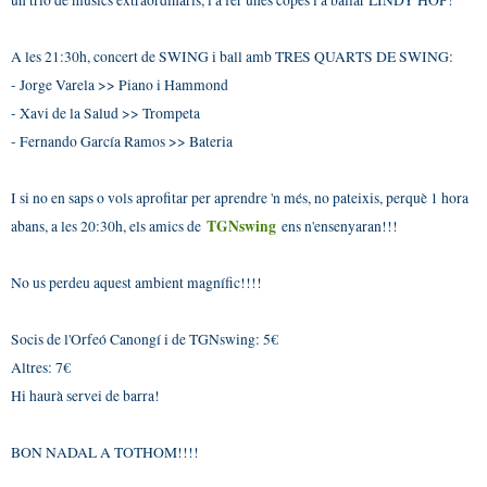
un trio de músics extraordinaris, i a fer unes copes i a ballar LINDY HOP!
A les 21:30h, concert de SWING i ball amb TRES QUARTS DE SWING:
- Jorge Varela >> Piano i Hammond
- Xavi de la Salud >> Trompeta
- Fernando García Ramos >> Bateria
I si no en saps o vols aprofitar per aprendre 'n més, no pateixis, perquè 1 hora
TGNswing
abans, a les 20:30h, els amics de
ens n'ensenyaran!!!
No us perdeu aquest ambient magnífic!!!!
Socis de l'Orfeó Canongí i de TGNswing: 5€
Altres: 7€
Hi haurà servei de barra!
BON NADAL A TOTHOM!!!!