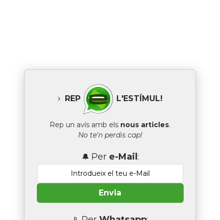
REP
L'ESTÍMUL!
Rep un avís amb els
nous articles
.
No te'n perdis cap!
Per
e-Mail
:
🔔
Envia
Per
Whatsapp
:
📱