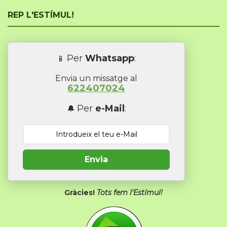
REP L'ESTÍMUL!
Per
Whatsapp
:
📱
Envia un missatge al
622407024
Per
e-Mail
:
🔔
Envia
Gràcies!
Tots fem l'Estímul!