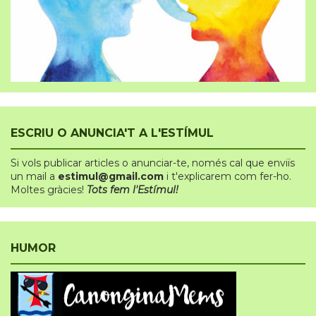
ESCRIU O ANUNCIA'T A L'ESTÍMUL
Si vols publicar articles o anunciar-te
,
només cal que enviïs
un mail a
estimul@gmail.com
i t'explicarem com fer-ho.
Moltes gràcies!
Tots fem l'Estímul!
HUMOR