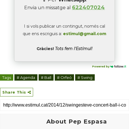
622407024
Envia un missatge al
I si vols publicar un contingut, només cal
que ens escriguis a:
estimul@gmail.com
Gràcies!
Tots fem l'Estímul!
Powered by
Tags
# Agenda
# Ball
# Orfeó
# Swing
Share This
About Pep Espasa